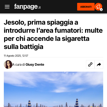
ABBONATI
2
Jesolo, prima spiaggia a
introdurre l’area fumatori: multe
per chi accende la sigaretta
sulla battigia
11 Agosto 2025
12:57
,
A cura di
Giusy Dente