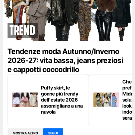
Trend
Tendenze moda Autunno/Inverno
2026-27: vita bassa, jeans preziosi
e cappotti coccodrillo
Chemi
Puffy skirt, le
prefe
gonne più trendy
Middl
dell'estate 2026
soluzi
assomigliano a una
look e
nuvola
indos
sera
MOSTRA ALTRO
SEGUI