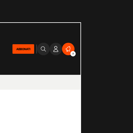
ABBONATI
2