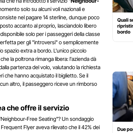
a che ha introdotto il servizio "
Neighbour-
 momento solo su alcuni voli nazionali e
 consiste nel pagare 14 sterline, dunque poco
Quali 
l posto accanto al proprio, lasciandolo libero
riprist
bordo
 è disponibile solo per i passeggeri della classe
erfetta per gli "introversi" o semplicemente
o spazio extra a bordo. L'unico piccolo
he la poltrona rimanga libera: l'azienda dà
la partenza del volo, valutando la richiesta
 che hanno acquistato il biglietto. Se il
cun altro, il passeggero riceve un rimborso
 che offre il servizio
o "Neighbour-Free Seating"? Un sondaggio
Frequent Flyer aveva rilevato che il 42% dei
Due pos