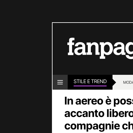
STILE E TREND
MOD
In aereo è pos
accanto libero
compagnie ch