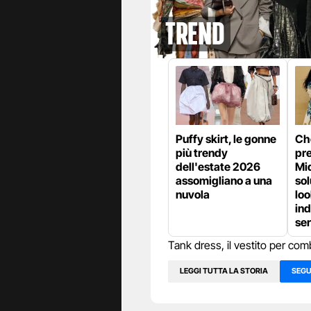
Trend
Puffy skirt, le gonne
Che
più trendy
pre
dell'estate 2026
Mid
assomigliano a una
sol
nuvola
loo
ind
se
Tank dress, il vestito per com
LEGGI TUTTA LA STORIA
SEGU