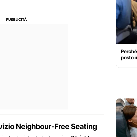
Perché
posto i
vizio Neighbour-Free Seating