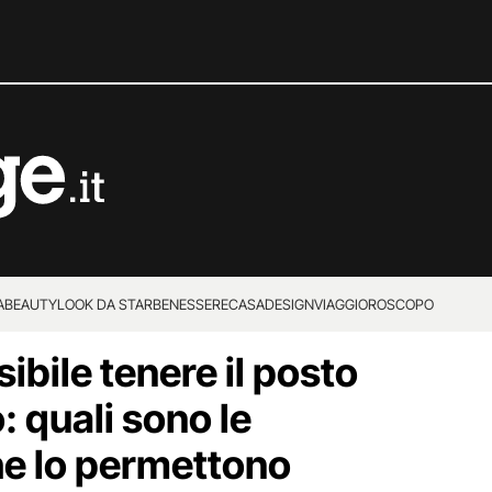
A
BEAUTY
LOOK DA STAR
BENESSERE
CASA
DESIGN
VIAGGI
OROSCOPO
sibile tenere il posto
: quali sono le
e lo permettono