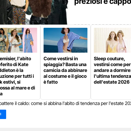
preziosi e cappo
misier, l'abito
Come vestirsi in
Sleep couture,
ferito di Kate
spiaggia? Basta una
vestirsi come per
dleton è la
camicia da abbinare
andare a dormire
uzione per tutti i
al costume e il gioco
l'ultima tendenz
k estivi, si
è fatto
dell'estate 2026
ossa al mare e di
ra
battere il caldo: come si abbina l'abito di tendenza per l'estate 2
I