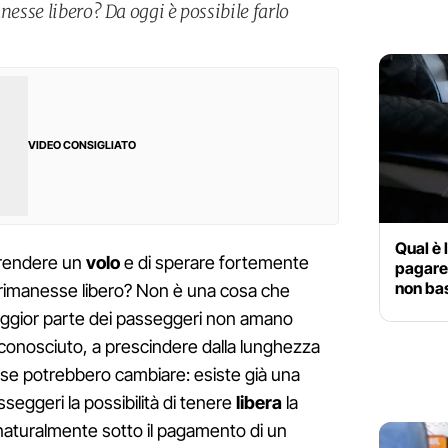
nesse libero? Da oggi è possibile farlo
VIDEO CONSIGLIATO
Qual è 
 prendere un
volo
e di sperare fortemente
pagare 
non bas
o rimanesse libero? Non è una cosa che
maggior parte dei passeggeri non amano
 sconosciuto, a prescindere dalla lunghezza
cose potrebbero cambiare: esiste già una
eggeri la possibilità di tenere
libera
la
 naturalmente sotto il pagamento di un