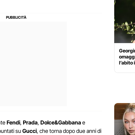
Georgin
omaggi
l’abito
nte
Fendi
,
Prada
,
Dolce&Gabbana
e
 puntati su
Gucci
, che torna dopo due anni di