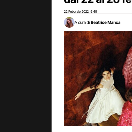
22 Febbraio 2022
9:49
,
A cura di
Beatrice Manca