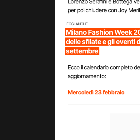
Lorenzo Serafini e Bottega Ven
per poi chiudere con Joy Meri
LEGGI ANCHE
Milano Fashion Week 202
delle sfilate e gli eventi 
settembre
Ecco il calendario completo de
aggiornamento:
Mercoledì 23 febbraio