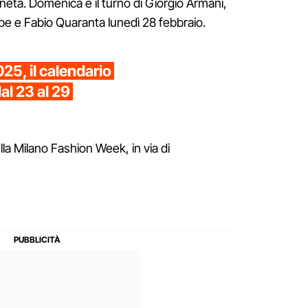
eta. Domenica è il turno di Giorgio Armani,
be e Fabio Quaranta lunedì 28 febbraio.
5, il calendario
dal 23 al 29
lla Milano Fashion Week, in via di