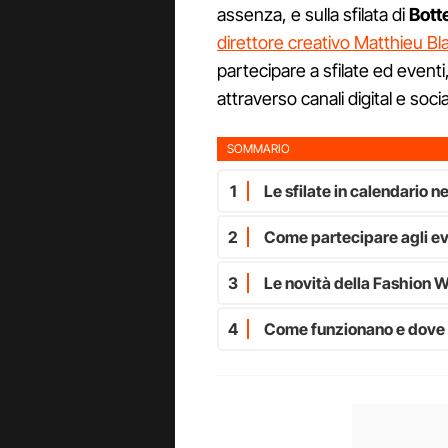
assenza, e sulla sfilata di
Bott
direttore creativo Matthieu Bl
partecipare a sfilate ed eventi
attraverso canali digital e socia
SOMMARIO
1
Le sfilate in calendario 
2
Come partecipare agli ev
3
Le novità della Fashion W
4
Come funzionano e dove 