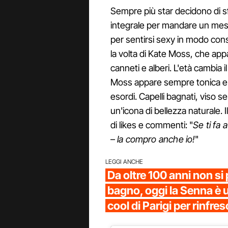
Sempre più star decidono di sf
integrale per mandare un mes
per sentirsi sexy in modo con
la volta di Kate Moss, che appa
canneti e alberi. L'età cambia 
Moss appare sempre tonica e 
esordi. Capelli bagnati, viso se
un'icona di bellezza naturale.
di likes e commenti: "
Se ti fa 
–
la compro anche io!
"
LEGGI ANCHE
Da oltre 100 anni non si 
bagno, oggi la Senna è u
cool di Parigi per rinfres