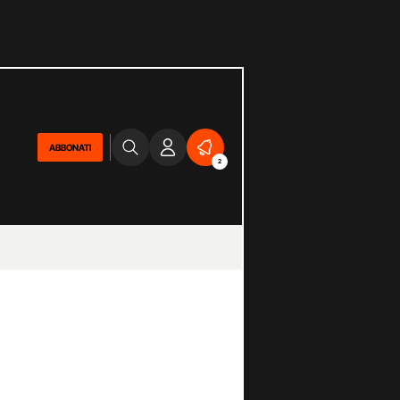
ABBONATI
2