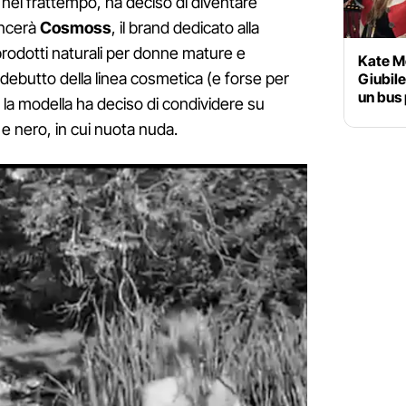
 nel frattempo, ha deciso di diventare
ancerà
Cosmoss
, il brand dedicato alla
prodotti naturali per donne mature e
Kate M
 debutto della linea cosmetica (e forse per
Giubile
un bus 
) la modella ha deciso di condividere su
e nero, in cui nuota nuda.