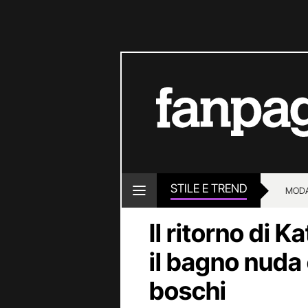
STILE E TREND
MOD
Il ritorno di K
il bagno nuda
boschi