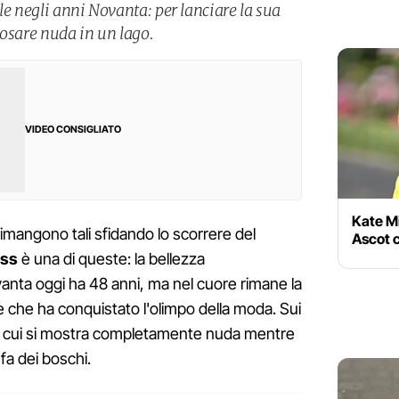
le negli anni Novanta: per lanciare la sua
posare nuda in un lago.
VIDEO CONSIGLIATO
Kate Mi
rimangono tali sfidando lo scorrere del
Ascot c
oss
è una di queste: la bellezza
vanta oggi ha 48 anni, ma nel cuore rimane la
e che ha conquistato l'olimpo della moda. Sui
in cui si mostra completamente nuda mentre
nfa dei boschi.