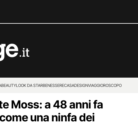
A
BEAUTY
LOOK DA STAR
BENESSERE
CASA
DESIGN
VIAGGI
OROSCOPO
ate Moss: a 48 anni fa
 come una ninfa dei