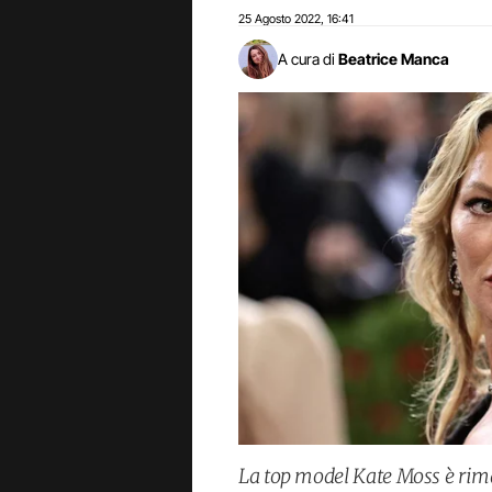
25 Agosto 2022
16:41
,
A cura di
Beatrice Manca
La top model Kate Moss è rima