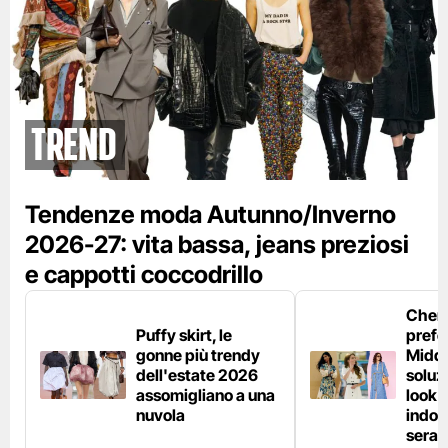
Trend
Tendenze moda Autunno/Inverno
2026-27: vita bassa, jeans preziosi
e cappotti coccodrillo
Chemi
Puffy skirt, le
prefe
gonne più trendy
Middl
dell'estate 2026
soluzi
assomigliano a una
look e
nuvola
indos
sera