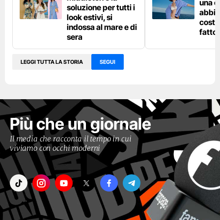
una c
soluzione per tutti i
abbin
look estivi, si
costu
indossa al mare e di
fatto
sera
LEGGI TUTTA LA STORIA
SEGUI
Più che un giornale
Il media che racconta il tempo in cui
viviamo con occhi moderni