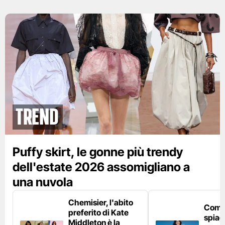
Trend
Puffy skirt, le gonne più trendy
dell'estate 2026 assomigliano a
una nuvola
Chemisier, l'abito
Come 
preferito di Kate
spiag
Middleton è la