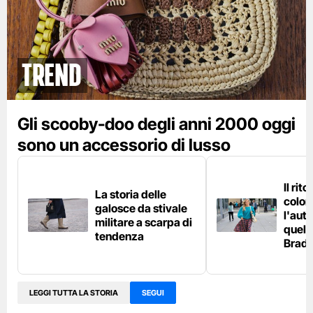
Trend
Gli scooby-doo degli anni 2000 oggi
sono un accessorio di lusso
Il rit
La storia delle
colora
galosce da stivale
l'aut
militare a scarpa di
quelli
tendenza
Brad
LEGGI TUTTA LA STORIA
SEGUI