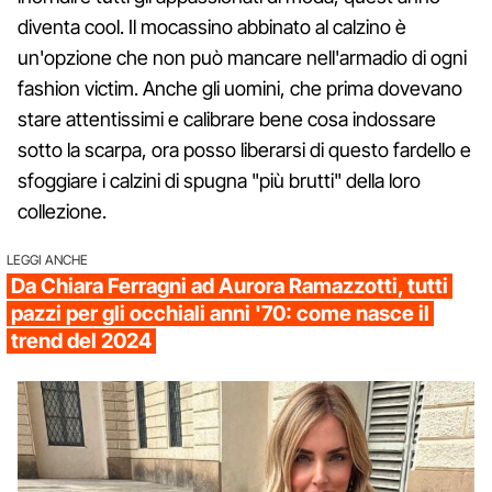
diventa cool. Il mocassino abbinato al calzino è
un'opzione che non può mancare nell'armadio di ogni
fashion victim. Anche gli uomini, che prima dovevano
stare attentissimi e calibrare bene cosa indossare
sotto la scarpa, ora posso liberarsi di questo fardello e
sfoggiare i calzini di spugna "più brutti" della loro
collezione.
LEGGI ANCHE
Da Chiara Ferragni ad Aurora Ramazzotti, tutti
pazzi per gli occhiali anni '70: come nasce il
trend del 2024