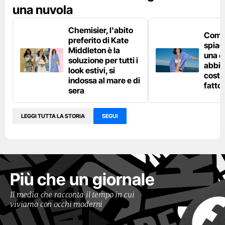
una nuvola
Chemisier, l'abito
Come 
preferito di Kate
spiag
Middleton è la
una c
soluzione per tutti i
abbin
look estivi, si
costu
indossa al mare e di
fatto
sera
LEGGI TUTTA LA STORIA
SEGUI
Più che un giornale
Il media che racconta il tempo in cui
viviamo con occhi moderni