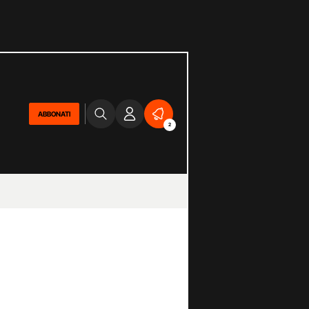
ABBONATI
2