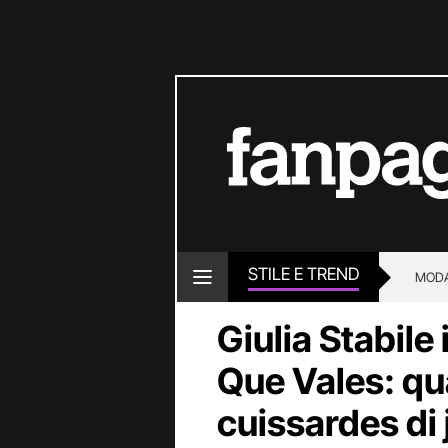
STILE E TREND
MOD
Giulia Stabile 
Que Vales: qu
cuissardes di