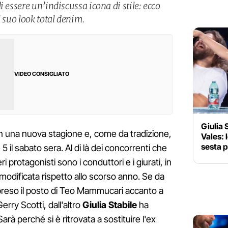
i essere un’indiscussa icona di stile: ecco
l suo look total denim.
VIDEO CONSIGLIATO
Giulia 
n una nuova stagione e, come da tradizione,
Vales: 
sesta 
 5 il sabato sera. Al di là dei concorrenti che
eri protagonisti sono i conduttori e i giurati, in
dificata rispetto allo scorso anno. Se da
 preso il posto di Teo Mammucari accanto a
erry Scotti, dall'altro
Giulia Stabile
ha
rà perché si è ritrovata a sostituire l'ex