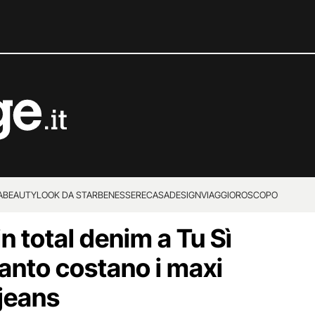
A
BEAUTY
LOOK DA STAR
BENESSERE
CASA
DESIGN
VIAGGI
OROSCOPO
in total denim a Tu Sì
anto costano i maxi
 jeans