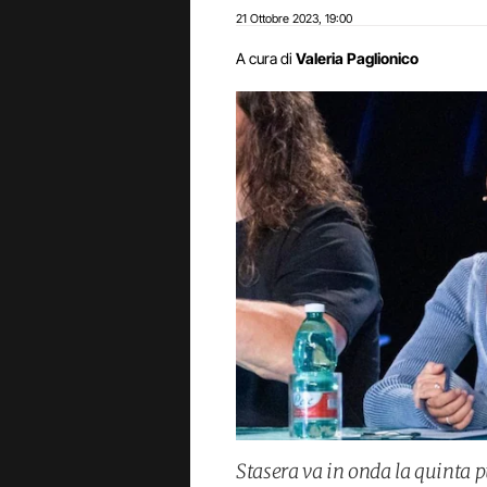
21 Ottobre 2023
19:00
,
A cura di
Valeria Paglionico
Stasera va in onda la quinta p