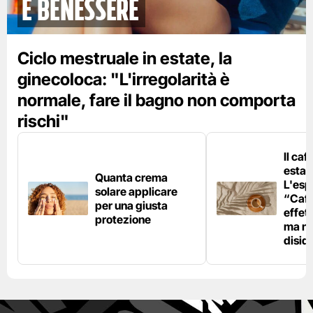
e benessere
Ciclo mestruale in estate, la
ginecoloca: "L'irregolarità è
normale, fare il bagno non comporta
rischi"
Il caf
estat
Quanta crema
L'esp
solare applicare
“Caff
per una giusta
effet
protezione
ma no
disid