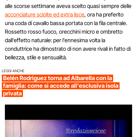
alle scorse settimane aveva scelto quasi sempre delle
acconciature sciolte ed extra lisce
, ora ha preferito
una coda di cavallo bassa portata con la fila centrale.
Rossetto rosso fuoco, orecchini micro e ombretto
dall'effetto naturale: per l'ennesima volta la
conduttrice ha dimostrato di non avere rivali in fatto di
bellezza, stile e sensualità.
LEGGI ANCHE
Belén Rodriguez torna ad Albarella con la
famiglia: come si accede all'esclusiva isola
privata