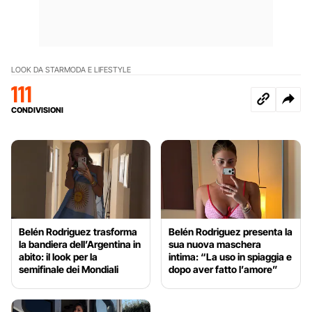
LOOK DA STAR
MODA E LIFESTYLE
111
CONDIVISIONI
Belén Rodriguez trasforma
Belén Rodriguez presenta la
la bandiera dell’Argentina in
sua nuova maschera
abito: il look per la
intima: “La uso in spiaggia e
semifinale dei Mondiali
dopo aver fatto l’amore”