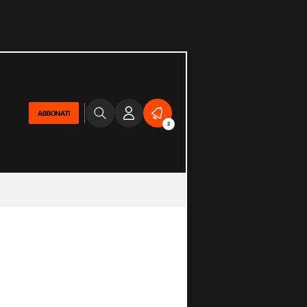
ABBONATI
2