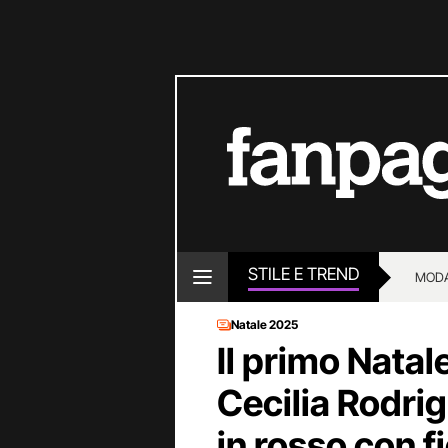
STILE E TREND
MOD
Natale 2025
Il primo Nata
Cecilia Rodrig
in rosso con 