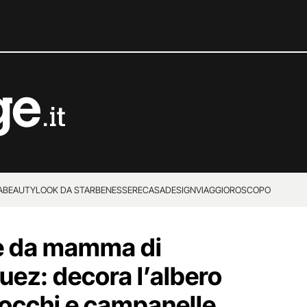
A
BEAUTY
LOOK DA STAR
BENESSERE
CASA
DESIGN
VIAGGI
OROSCOPO
le da mamma di
uez: decora l’albero
fiocchi e campanelle