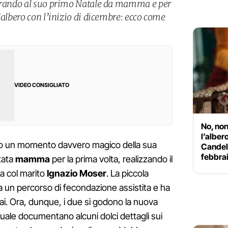
parando al suo primo Natale da mamma e per
’albero con l’inizio di dicembre: ecco come
VIDEO CONSIGLIATO
No, non
l’alber
o un momento davvero magico della sua
Candelo
febbra
ntata
mamma
per la prima volta, realizzando il
ia col marito
Ignazio Moser
. La piccola
 a un percorso di fecondazione assistita e ha
mai. Ora, dunque, i due si godono la nuova
uale documentano alcuni dolci dettagli sui