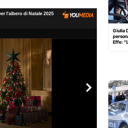
Giulia D
persona
Effe: “