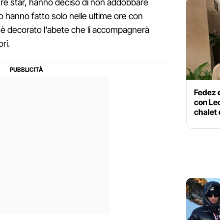
altre star, hanno deciso di non addobbare
lo hanno fatto solo nelle ultime ore con
m'è decorato l'abete che li accompagnerà
ri.
Fedez e
con Leo
chalet 