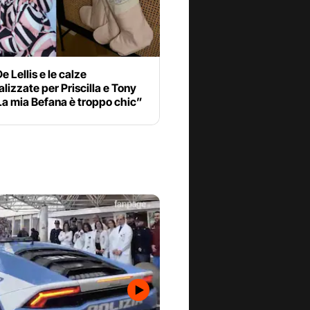
e Lellis e le calze
lizzate per Priscilla e Tony
La mia Befana è troppo chic”