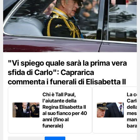
"Vi spiego quale sarà la prima vera
sfida di Carlo": Caprarica
commenta i funerali di Elisabetta II
Chi è Tall Paul,
La co
l'aiutante della
Carlo 
Regina Elisabetta II
della
al suo fianco per 40
messa
anni (fino al
mano 
funerale)
bara