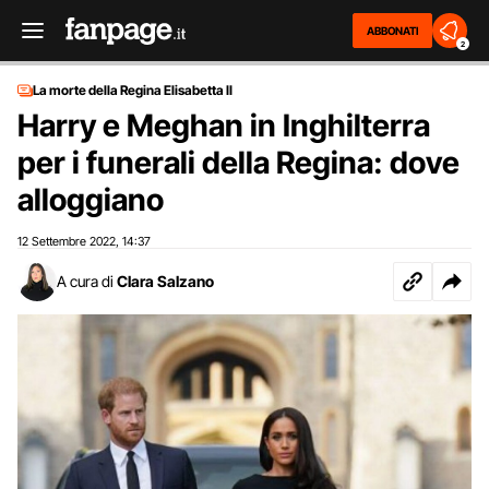
ABBONATI
2
La morte della Regina Elisabetta II
Harry e Meghan in Inghilterra
per i funerali della Regina: dove
alloggiano
12 Settembre 2022
14:37
,
A cura di
Clara Salzano