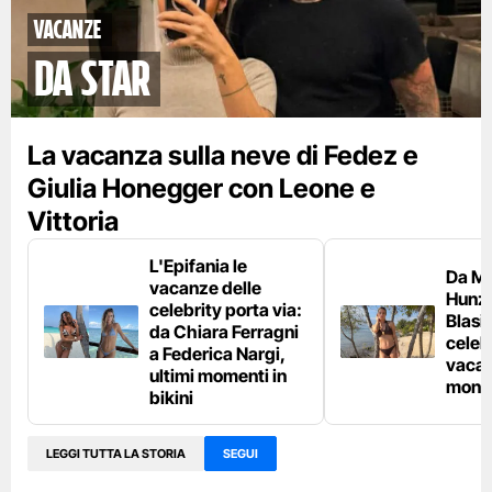
Vacanze
da star
La vacanza sulla neve di Fedez e
Giulia Honegger con Leone e
Vittoria
L'Epifania le
Da Mi
vacanze delle
Hunzi
celebrity porta via:
Blasi,
da Chiara Ferragni
celebr
a Federica Nargi,
vacan
ultimi momenti in
mont
bikini
LEGGI TUTTA LA STORIA
SEGUI