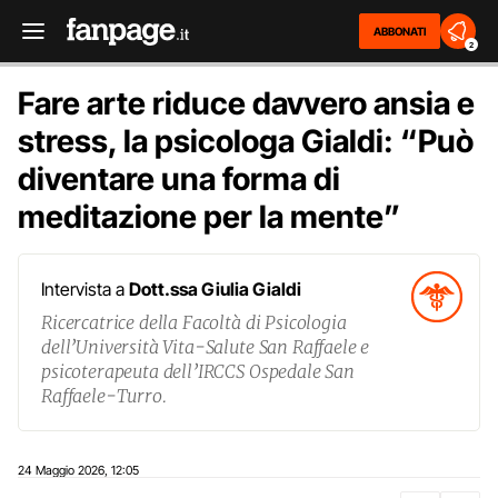
ABBONATI
2
Fare arte riduce davvero ansia e
stress, la psicologa Gialdi: “Può
diventare una forma di
meditazione per la mente”
Intervista a
Dott.ssa Giulia Gialdi
Ricercatrice della Facoltà di Psicologia
dell’Università Vita-Salute San Raffaele e
psicoterapeuta dell’IRCCS Ospedale San
Raffaele-Turro.
24 Maggio 2026
12:05
,