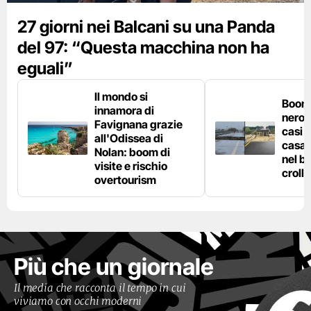
27 giorni nei Balcani su una Panda
del 97: “Questa macchina non ha
eguali”
Il mondo si
Boom 
innamora di
nero n
Favignana grazie
casi d
all'Odissea di
casa 
Nolan: boom di
nel bo
visite e rischio
crolla
overtourism
Più che un giornale
Il media che racconta il tempo in cui
viviamo con occhi moderni