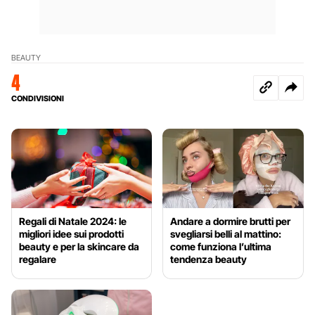
BEAUTY
4
CONDIVISIONI
Regali di Natale 2024: le
Andare a dormire brutti per
migliori idee sui prodotti
svegliarsi belli al mattino:
beauty e per la skincare da
come funziona l’ultima
regalare
tendenza beauty