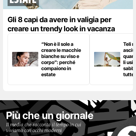
Gli 8 capi da avere in valigia per
creare un trendy look in vacanza
“Non è il sole a
Teli 
creare le macchie
asciu
bianche su viso e
quand
corpo”: perché
li usi
compaiono in
sabbi
estate
tutte 
Più che un giornale
Il media che racconta il tempo in cui
viviamo con occhi moderni