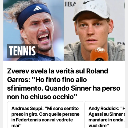
tennis
Zverev svela la verità sul Roland
Garros: "Ho finto fino allo
sfinimento. Quando Sinner ha perso
non ho chiuso occhio"
Andreas Seppi: “Mi sono sentito
Andy Roddick: "Ho 
preso in giro. Con quelle persone
Agassi su Sinner c
in Federtennis non mi vedrete
mandare in onda. L
mai”
vuol dire"