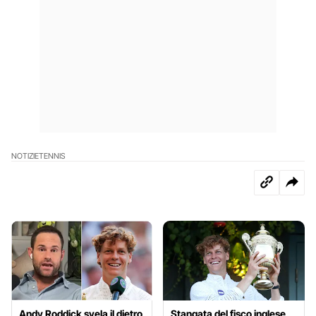
NOTIZIE
TENNIS
Andy Roddick svela il dietro
Stangata del fisco inglese