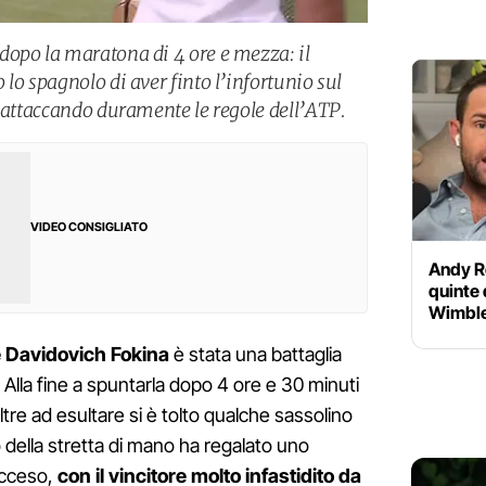
opo la maratona di 4 ore e mezza: il
lo spagnolo di aver finto l’infortunio sul
, attaccando duramente le regole dell’ATP.
VIDEO CONSIGLIATO
Andy Ro
quinte 
Wimble
 Davidovich Fokina
è stata una battaglia
. Alla fine a spuntarla dopo 4 ore e 30 minuti
tre ad esultare si è tolto qualche sassolino
o della stretta di mano ha regalato uno
acceso,
con il vincitore molto infastidito da