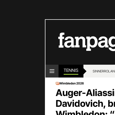
TENNIS
SINNER
ROLAN
Wimbledon 2026
Auger-Aliass
Davidovich, br
Wimbledon: “