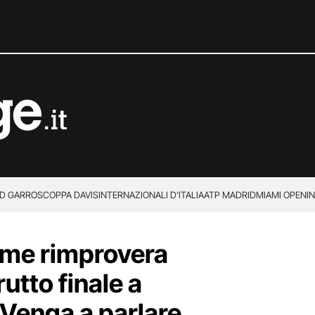
D GARROS
COPPA DAVIS
INTERNAZIONALI D’ITALIA
ATP MADRID
MIAMI OPEN
I
ime rimprovera
utto finale a
Venga a parlare,