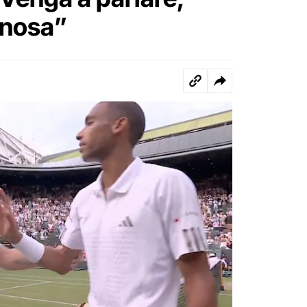
gnosa”