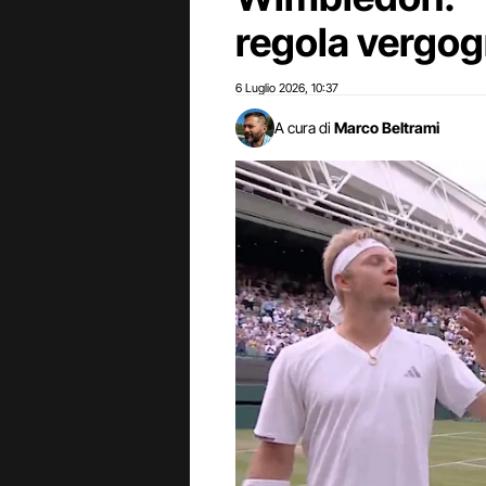
regola vergo
6 Luglio 2026
10:37
,
A cura di
Marco Beltrami