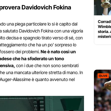
provera Davidovich Fokina
Corrado
 una piega particolare lo si è capito dal
Wimble
 salutato Davidovich Fokina con una vigoria
storia.
mister
to decisa e spagnolo tirato verso di sé, con
n atteggiamento che ha un po' sorpreso lo
 fossero dei problemi.
Ne è nato così un
nadese che ha sfoderato un tono
fensiva,
con i due che non sono sembrati
e una mancata ulteriore stretta di mano. In
LIVE
 di Auger-Aliassime è quanto avvenuto nel