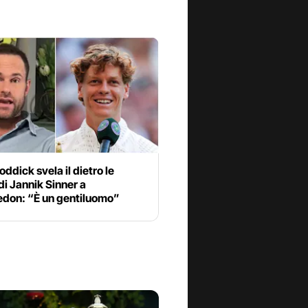
ddick svela il dietro le
di Jannik Sinner a
don: “È un gentiluomo”