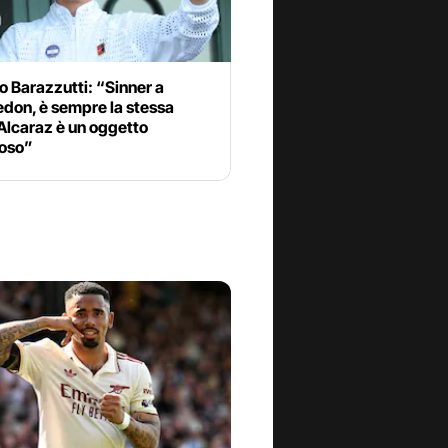
 Barazzutti: “Sinner a
don, è sempre la stessa
 Alcaraz è un oggetto
ioso”