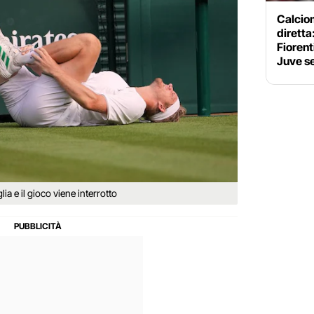
Calciom
diretta
Fiorent
Juve se
ia e il gioco viene interrotto