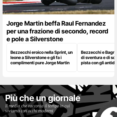
Jorge Martin beffa Raul Fernandez
per una frazione di secondo, record
e pole a Silverstone
Bezzecchi eroico nella Sprint, un
Bezzecchi e Bagna
leone a Silverstone e gli fa i
di sventura e di so
complimenti pure Jorge Martin
pista con gli antidol
Più che un giornale
Il media che racconta il tempo in cui
viviamo con occhi moderni