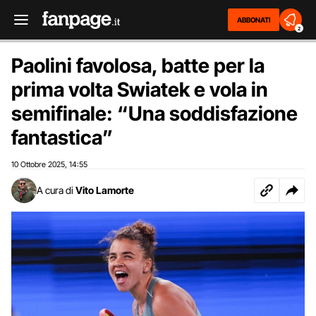
ABBONATI
2
Paolini favolosa, batte per la
prima volta Swiatek e vola in
semifinale: “Una soddisfazione
fantastica”
10 Ottobre 2025
14:55
,
A cura di
Vito Lamorte