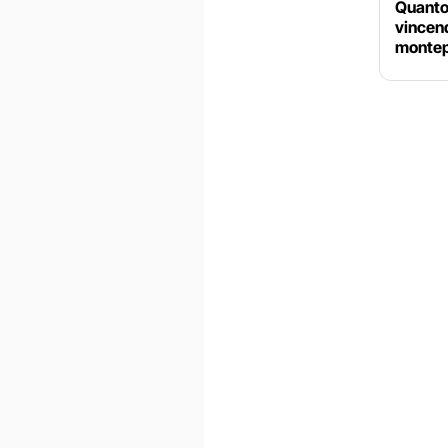
Quanto
vincend
monte