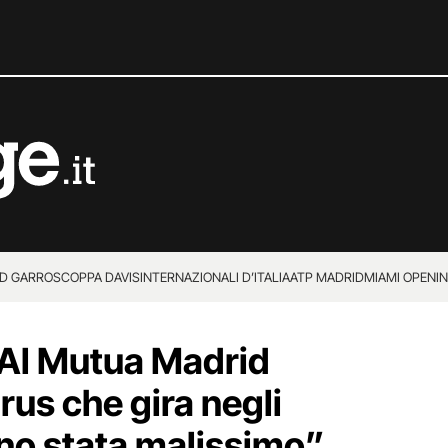
D GARROS
COPPA DAVIS
INTERNAZIONALI D’ITALIA
ATP MADRID
MIAMI OPEN
I
“Al Mutua Madrid
rus che gira negli
ono stata malissimo”