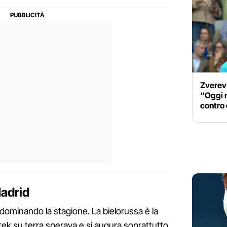
Zverev 
“Oggi n
contro
Madrid
ominando la stagione. La bielorussa è la
atek su terra sperava e si augura soprattutto