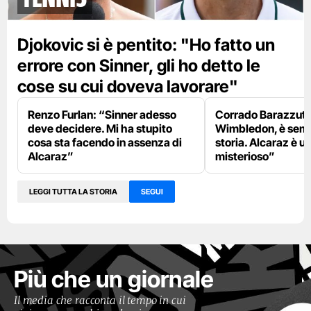
Djokovic si è pentito: "Ho fatto un
errore con Sinner, gli ho detto le
cose su cui doveva lavorare"
Renzo Furlan: “Sinner adesso
Corrado Barazzutti
deve decidere. Mi ha stupito
Wimbledon, è semp
cosa sta facendo in assenza di
storia. Alcaraz è u
Alcaraz”
misterioso”
LEGGI TUTTA LA STORIA
SEGUI
Più che un giornale
Il media che racconta il tempo in cui