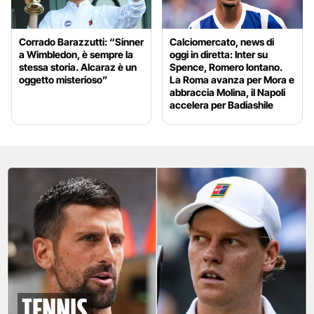
Corrado Barazzutti: “Sinner
Calciomercato, news di
a Wimbledon, è sempre la
oggi in diretta: Inter su
stessa storia. Alcaraz è un
Spence, Romero lontano.
oggetto misterioso”
La Roma avanza per Mora e
abbraccia Molina, il Napoli
accelera per Badiashile
tennis