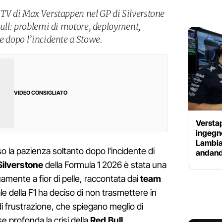
 TV di Max Verstappen nel GP di Silverstone
Bull: problemi di motore, deployment,
e dopo l’incidente a Stowe.
VIDEO CONSIGLIATO
Versta
ingegne
Lambia
 la pazienza soltanto dopo l'incidente di
andand
Silverstone
della Formula 1 2026 è stata una
amente a fior di pelle, raccontata dai
team
le della F1 ha deciso di non trasmettere in
di frustrazione, che spiegano meglio di
se profonda la crisi della
Red Bull
.