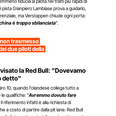
eno fiducia al pilota nei tratti più rapidi di
di pista Gianpiero Lambiase prova a guidarlo,
ferenziale, ma Verstappen chiude ogni porta:
hina è troppo sbilanciata
".
 non trasmesso
ei due piloti della
visato la Red Bull: "Dovevamo
o detto"
giro 10, quando l'olandese collega tutto a
e qualifiche: "
Avremmo dovuto fare
. Il riferimento infatti è alla richiesta di
e a costo di partire dalla pit lane. Red Bull