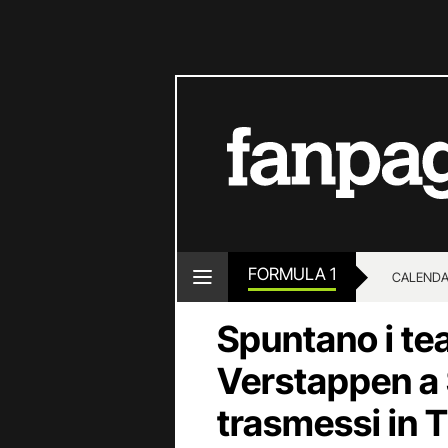
FORMULA 1
CALENDA
Spuntano i te
Verstappen a 
trasmessi in T