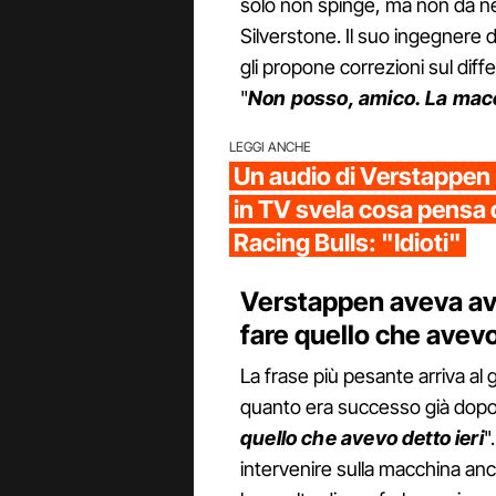
solo non spinge, ma non dà nemm
Silverstone. Il suo ingegnere 
gli propone correzioni sul dif
"
Non posso, amico. La macc
LEGGI ANCHE
Un audio di Verstappen
in TV svela cosa pensa d
Racing Bulls: "Idioti"
Verstappen aveva av
fare quello che avev
La frase più pesante arriva al 
quanto era successo già dopo l
quello che avevo detto ieri
"
intervenire sulla macchina anch