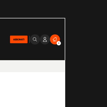
ABBONATI
2