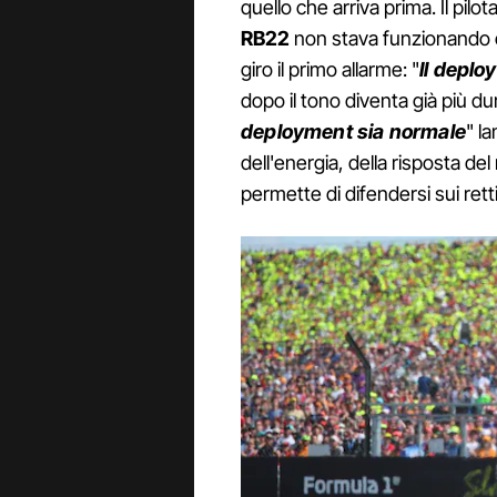
quello che arriva prima. Il pilo
RB22
non stava funzionando e 
giro il primo allarme: "
Il deplo
dopo il tono diventa già più dur
deployment sia normale
" l
dell'energia, della risposta d
permette di difendersi sui rettil