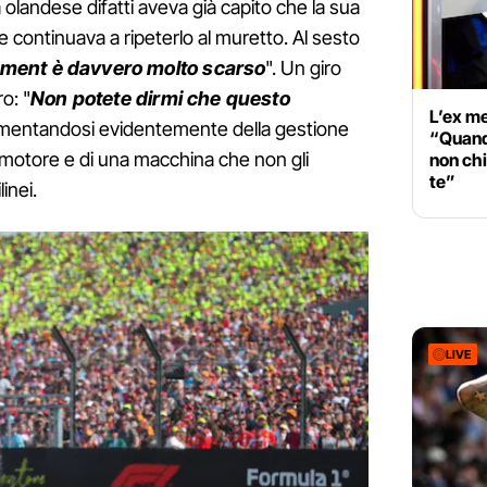
ta olandese difatti aveva già capito che la sua
continuava a ripeterlo al muretto. Al sesto
yment è davvero molto scarso
". Un giro
o: "
Non potete dirmi che questo
L’ex m
amentandosi evidentemente della gestione
“Quand
el motore e di una macchina che non gli
non ch
te”
inei.
LIVE