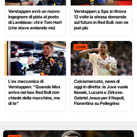
Verstappen avrà un nuovo
Verstappen a Spa si ritrova
ingegnere di pista al posto
12 volte la stessa domanda
di Lambiase: chi è Tom Hart
sul futuro in Red Bull: non ne
(che stava andando via)
può più
LIVE
L’ex meccanico di
Calciomercato, news di
Verstappen: “Quando Max
oggi in diretta: la Juve vuole
arriva nel box Red Bull non
Kessié, Lucumì e Zirkzee.
chiede della macchina, ma
Gabriel Jesus per il Napoli,
di te”
Fiorentina su Pellegrino