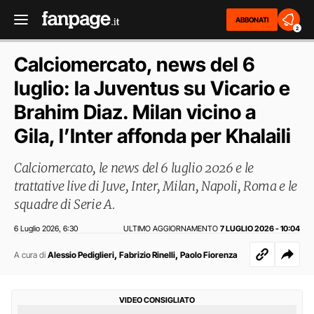
ABBONATI
2
Calciomercato, news del 6
luglio: la Juventus su Vicario e
Brahim Diaz. Milan vicino a
Gila, l’Inter affonda per Khalaili
Calciomercato, le news del 6 luglio 2026 e le
trattative live di Juve, Inter, Milan, Napoli, Roma e le
squadre di Serie A.
6 Luglio 2026
6:30
ULTIMO AGGIORNAMENTO
7 LUGLIO 2026 - 10:04
,
,
,
A cura di
Alessio Pediglieri
Fabrizio Rinelli
Paolo Fiorenza
VIDEO CONSIGLIATO