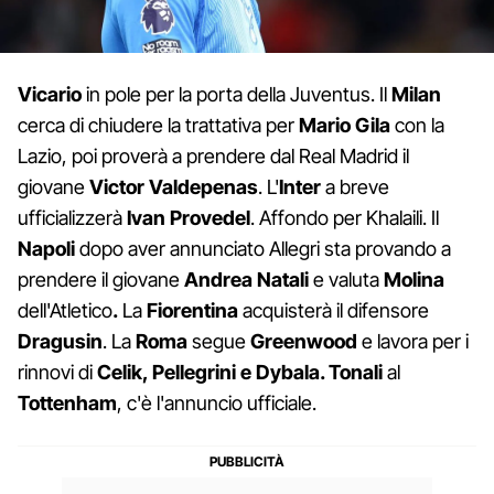
Vicario
in pole per la porta della Juventus.
Il
Milan
cerca di chiudere la trattativa per
Mario Gila
con la
Lazio, poi proverà a prendere dal Real Madrid il
giovane
Victor Valdepenas
. L'
Inter
a breve
ufficializzerà
Ivan Provedel
. Affondo per Khalaili. Il
Napoli
dopo aver annunciato Allegri sta provando a
prendere il giovane
Andrea Natali
e valuta
Molina
dell'Atletico
.
La
Fiorentina
acquisterà il difensore
Dragusin
. La
Roma
segue
Greenwood
e lavora per i
rinnovi di
Celik, Pellegrini e Dybala. Tonali
al
Tottenham
, c'è l'annuncio ufficiale.