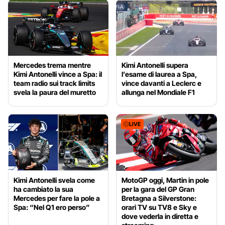
Mercedes trema mentre
Kimi Antonelli supera
Kimi Antonelli vince a Spa: il
l’esame di laurea a Spa,
team radio sui track limits
vince davanti a Leclerc e
svela la paura del muretto
allunga nel Mondiale F1
LIVE
Kimi Antonelli svela come
MotoGP oggi, Martin in pole
ha cambiato la sua
per la gara del GP Gran
Mercedes per fare la pole a
Bretagna a Silverstone:
Spa: “Nel Q1 ero perso”
orari TV su TV8 e Sky e
dove vederla in diretta e