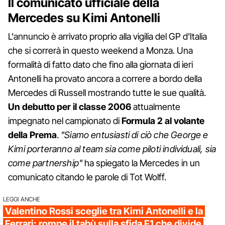
Il comunicato ufficiale della
Mercedes su Kimi Antonelli
L'annuncio è arrivato proprio alla vigilia del GP d'Italia
che si correrà in questo weekend a Monza. Una
formalità di fatto dato che fino alla giornata di ieri
Antonelli ha provato ancora a correre a bordo della
Mercedes di Russell mostrando tutte le sue qualità.
Un debutto per il classe 2006
attualmente
impegnato nel campionato di
Formula 2 al volante
della Prema
.
"Siamo entusiasti di ciò che George e
Kimi porteranno al team sia come piloti individuali, sia
come partnership"
ha spiegato la Mercedes in un
comunicato citando le parole di Tot Wolff.
LEGGI ANCHE
Valentino Rossi sceglie tra Kimi Antonelli e la
Ferrari: rompe il tabù sulla sfida F1 che divide