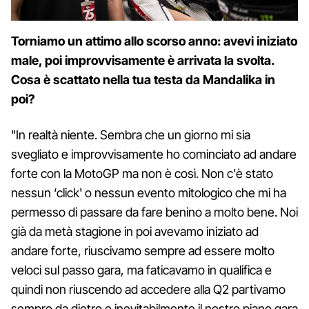
Torniamo un attimo allo scorso anno: avevi iniziato
male, poi improvvisamente è arrivata la svolta.
Cosa è scattato nella tua testa da Mandalika in
poi?
"In realtà niente. Sembra che un giorno mi sia
svegliato e improvvisamente ho cominciato ad andare
forte con la MotoGP ma non è così. Non c'è stato
nessun ‘click' o nessun evento mitologico che mi ha
permesso di passare da fare benino a molto bene. Noi
già da metà stagione in poi avevamo iniziato ad
andare forte, riuscivamo sempre ad essere molto
veloci sul passo gara, ma faticavamo in qualifica e
quindi non riuscendo ad accedere alla Q2 partivamo
sempre da dietro e inevitabilmente il nostro piano gara