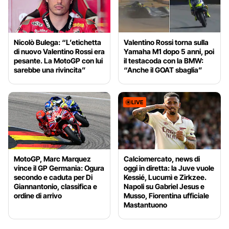
Nicolò Bulega: “L’etichetta
Valentino Rossi torna sulla
di nuovo Valentino Rossi era
Yamaha M1 dopo 5 anni, poi
pesante. La MotoGP con lui
il testacoda con la BMW:
sarebbe una rivincita”
“Anche il GOAT sbaglia”
LIVE
MotoGP, Marc Marquez
Calciomercato, news di
vince il GP Germania: Ogura
oggi in diretta: la Juve vuole
secondo e caduta per Di
Kessié, Lucumì e Zirkzee.
Giannantonio, classifica e
Napoli su Gabriel Jesus e
ordine di arrivo
Musso, Fiorentina ufficiale
Mastantuono