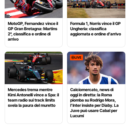
MotoGP, Fernandez vince il
Formula 1, Norris vince il GP
GP Gran Bretagna: Martins
Ungheria: classifica
2°, classifica e ordine di
aggiornata e ordine d’arrivo
arrivo
LIVE
Mercedes trema mentre
Calciomercato, news di
Kimi Antonelli vince a Spa: il
oggi in diretta: la Roma
team radio sui track limits
piomba su Rodrigo Mora,
svela la paura del muretto
l’Inter insiste per Diaby. La
Juve può usare Cabal per
Lucumí