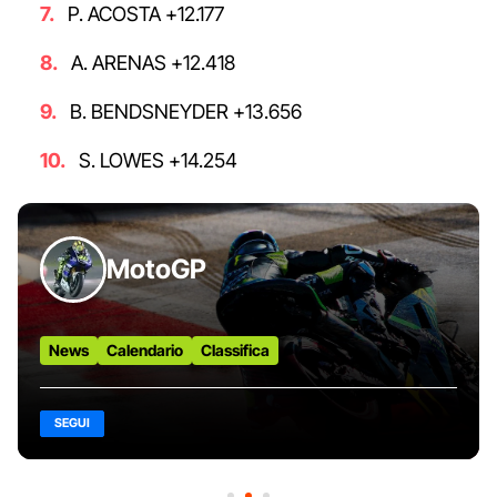
P. ACOSTA +12.177
A. ARENAS +12.418
B. BENDSNEYDER +13.656
S. LOWES +14.254
MotoGP
News
Calendario
Classifica
SEGUI