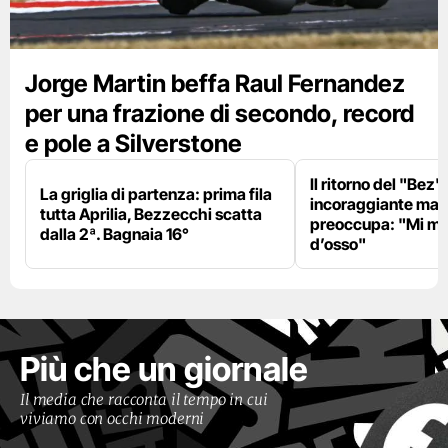
Jorge Martin beffa Raul Fernandez
per una frazione di secondo, record
e pole a Silverstone
Il ritorno del "Bez"
La griglia di partenza: prima fila
incoraggiante ma il
tutta Aprilia, Bezzecchi scatta
preoccupa: "Mi m
dalla 2ª. Bagnaia 16°
d’osso"
Più che un giornale
Il media che racconta il tempo in cui
viviamo con occhi moderni