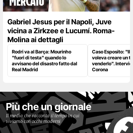
mercato
Gabriel Jesus per il Napoli, Juve
vicina a Zirkzee e Lucumí. Roma-
Molina ai dettagli
Rodri va al Barça: Mourinho
Caso Esposito: "Il 
"fuori di testa" quando lo
voleva creare un te
avvisano del disastro fatto dal
venderlo". Intervie
Real Madrid
Corona
Più che un giornale
Il media che racconta il tempo in cui
viviamo con occhi moderni