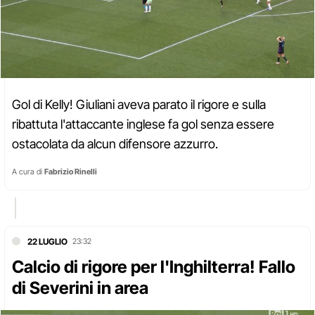
Gol di Kelly! Giuliani aveva parato il rigore e sulla
ribattuta l'attaccante inglese fa gol senza essere
ostacolata da alcun difensore azzurro.
A cura di
Fabrizio Rinelli
22 LUGLIO
23:32
Calcio di rigore per l'Inghilterra! Fallo
di Severini in area