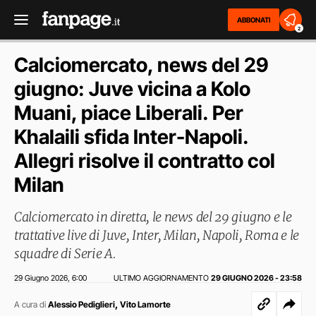
ABBONATI
2
Calciomercato, news del 29
giugno: Juve vicina a Kolo
Muani, piace Liberali. Per
Khalaili sfida Inter-Napoli.
Allegri risolve il contratto col
Milan
Calciomercato in diretta, le news del 29 giugno e le
trattative live di Juve, Inter, Milan, Napoli, Roma e le
squadre di Serie A.
29 Giugno 2026
6:00
ULTIMO AGGIORNAMENTO
29 GIUGNO 2026 - 23:58
,
,
A cura di
Alessio Pediglieri
Vito Lamorte