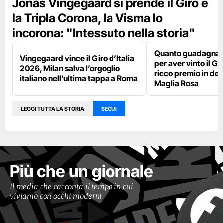
Jonas Vingegaard si prende il Giro e
la Tripla Corona, la Visma lo
incorona: "Intessuto nella storia"
Quanto guadagna 
Vingegaard vince il Giro d’Italia
per aver vinto il Giro
2026, Milan salva l’orgoglio
ricco premio in den
italiano nell’ultima tappa a Roma
Maglia Rosa
LEGGI TUTTA LA STORIA
SEGUI
Più che un giornale
Il media che racconta il tempo in cui
viviamo con occhi moderni