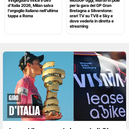
Vingegaard vince il Giro
MotoGP oggi, Martin in pole
d’Italia 2026, Milan salva
per la gara del GP Gran
l’orgoglio italiano nell’ultima
Bretagna a Silverstone:
tappa a Roma
orari TV su TV8 e Sky e
dove vederla in diretta e
streaming
Giro
d'Italia