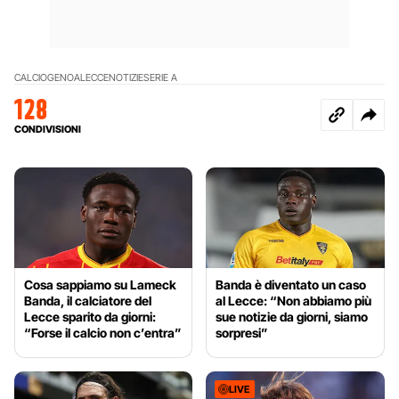
CALCIO
GENOA
LECCE
NOTIZIE
SERIE A
128
CONDIVISIONI
Cosa sappiamo su Lameck
Banda è diventato un caso
Banda, il calciatore del
al Lecce: “Non abbiamo più
Lecce sparito da giorni:
sue notizie da giorni, siamo
“Forse il calcio non c’entra”
sorpresi”
LIVE