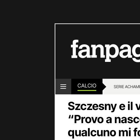
CALCIO
SERIE A
CHAMP
Szczesny e il 
“Provo a nas
qualcuno mi fo