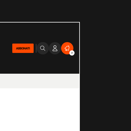
ABBONATI
2