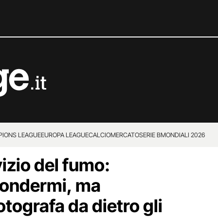
IONS LEAGUE
EUROPA LEAGUE
CALCIOMERCATO
SERIE B
MONDIALI 2026
vizio del fumo:
condermi, ma
tografa da dietro gli