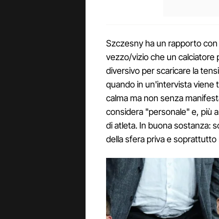
Szczesny ha un rapporto con il
vezzo/vizio che un calciator
diversivo per scaricare la ten
quando in un'intervista viene 
calma ma non senza manifestar
considera "personale" e, più a
di atleta. In buona sostanza: so
della sfera priva e soprattutto n