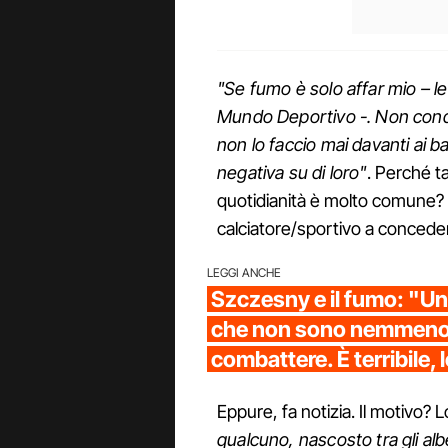
"Se fumo è solo affar mio – l
Mundo Deportivo -. Non condiz
non lo faccio mai davanti ai 
negativa su di loro"
. Perché t
quotidianità è molto comune? 
calciatore/sportivo a concede
LEGGI ANCHE
Szczesny e il fumo: "U
che non sono nemmeno 
combattere. È terribile, 
Eppure, fa notizia. Il motivo? 
qualcuno, nascosto tra gli alb