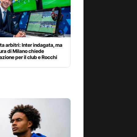
ta arbitri: Inter indagata, ma
ura di Milano chiede
azione per il club e Rocchi