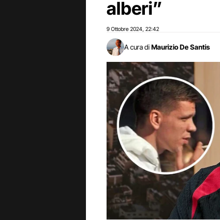
alberi”
9 Ottobre 2024
22:42
,
A cura di
Maurizio De Santis