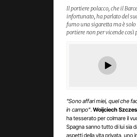
Il portiere polacco, che il Barc
infortunato, ha parlato del s
fumo una sigaretta ma è solo 
portiere non per vicende così 
"Sono affari miei, quel che fa
in campo"
.
Woijciech Szcze
ha tesserato per colmare il vu
Spagna sanno tutto di lui sia d
aspetti della vita privata, uno