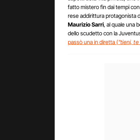
fatto mistero fin dai tempi con 
rese addirittura protagonista d
Maurizio Sarri
, al quale una 
dello scudetto con la Juventus
passò una in diretta (
"tieni, te