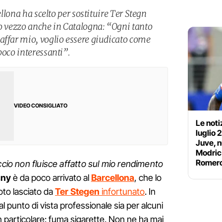
ellona ha scelto per sostituire Ter Stegn
uo vezzo anche in Catalogna: “Ogni tanto
affar mio, voglio essere giudicato come
poco interessanti”.
VIDEO CONSIGLIATO
Le noti
luglio 
Juve, n
Modric 
Romer
ccio non fluisce affatto sul mio rendimento
sny
è da poco arrivato al
Barcellona
, che lo
oto lasciato da
Ter Stegen
infortunato
. In
al punto di vista professionale sia per alcuni
 in particolare: fuma sigarette. Non ne ha mai