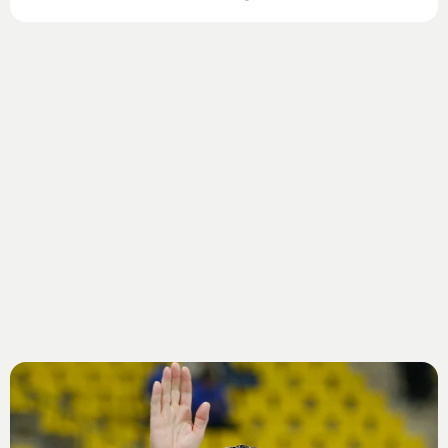
triplete: nella stagione 2009-2010, sotto la guida tecnica
di José Mourinho e nel pieno dell’era Moratti, l’Inter si è
aggiudicata la Champions League, la Supercoppa
italiana e lo scudetto.