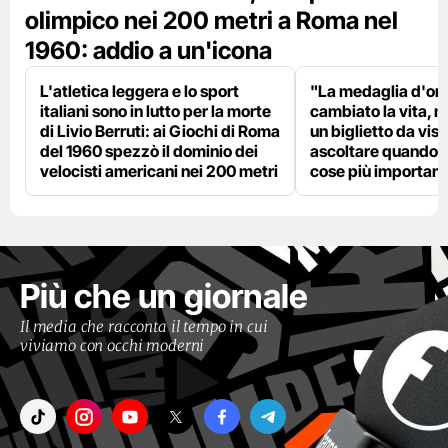
olimpico nei 200 metri a Roma nel
1960: addio a un'icona
L'atletica leggera e lo sport
"La medaglia d'oro
italiani sono in lutto per la morte
cambiato la vita, m
di Livio Berruti: ai Giochi di Roma
un biglietto da visi
del 1960 spezzò il dominio dei
ascoltare quando p
velocisti americani nei 200 metri
cose più importanti
Più che un giornale
Il media che racconta il tempo in cui
viviamo con occhi moderni