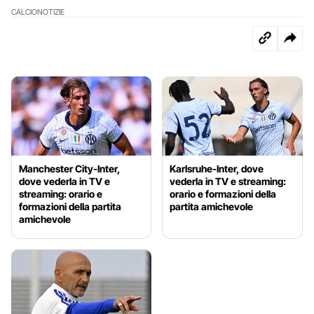
CALCIO
NOTIZIE
Manchester City-Inter,
Karlsruhe-Inter, dove
dove vederla in TV e
vederla in TV e streaming:
streaming: orario e
orario e formazioni della
formazioni della partita
partita amichevole
amichevole