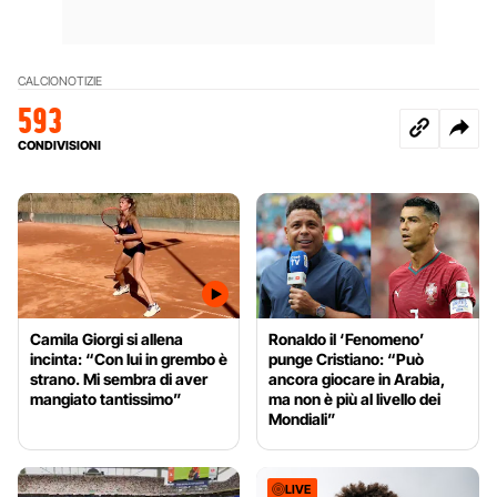
CALCIO
NOTIZIE
593
CONDIVISIONI
Camila Giorgi si allena
Ronaldo il ‘Fenomeno’
incinta: “Con lui in grembo è
punge Cristiano: “Può
strano. Mi sembra di aver
ancora giocare in Arabia,
mangiato tantissimo”
ma non è più al livello dei
Mondiali”
LIVE