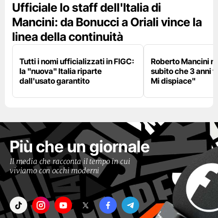
Ufficiale lo staff dell'Italia di
Mancini: da Bonucci a Oriali vince la
linea della continuità
Tutti i nomi ufficializzati in FIGC:
Roberto Mancini ne
la "nuova" Italia riparte
subito che 3 anni f
dall'usato garantito
Mi dispiace"
Più che un giornale
Il media che racconta il tempo in cui
viviamo con occhi moderni