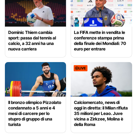
Dominic Thiem cambia
La FIFA mette in vendita le
sport: passa dal tennis al
conferenze stampa prima
calcio, a 32 anni ha una
della finale dei Mondiali: 70
nuova carriera
euro per entrare
LIVE
Il bronzo olimpico Pizzolato
Calciomercato, news di
condannato a 5 anni e 4
oggi in diretta: il Milan rifiuta
mesi di carcere per lo
35 milioni per Leao. Juve
stupro di gruppo di una
vicina a Zirkzee, Molina è
turista
della Roma