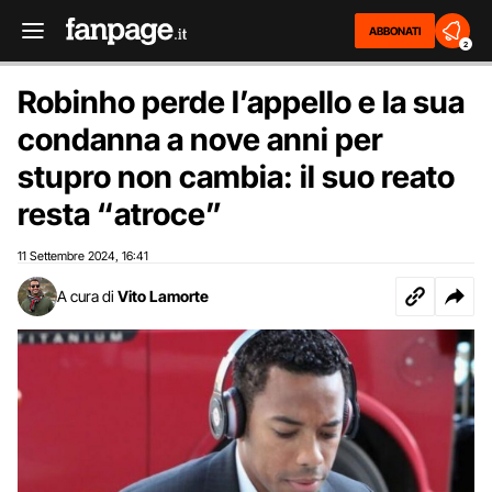
ABBONATI
2
Robinho perde l’appello e la sua
condanna a nove anni per
stupro non cambia: il suo reato
resta “atroce”
11 Settembre 2024
16:41
,
A cura di
Vito Lamorte