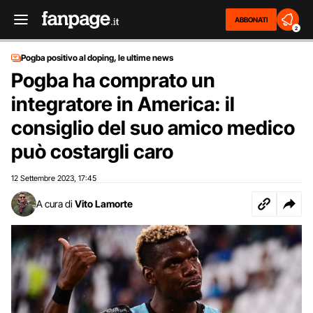
ABBONATI
2
Pogba positivo al doping, le ultime news
Pogba ha comprato un
integratore in America: il
consiglio del suo amico medico
può costargli caro
12 Settembre 2023
17:45
,
A cura di
Vito Lamorte