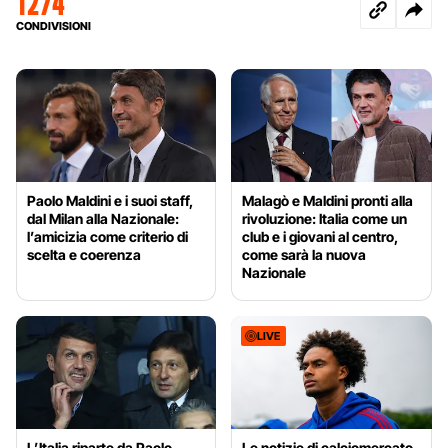
1274
CONDIVISIONI
Paolo Maldini e i suoi staff,
Malagò e Maldini pronti alla
dal Milan alla Nazionale:
rivoluzione: Italia come un
l’amicizia come criterio di
club e i giovani al centro,
scelta e coerenza
come sarà la nuova
Nazionale
LIVE
L’Italia riparte da Paolo
Le notizie di calciomercato