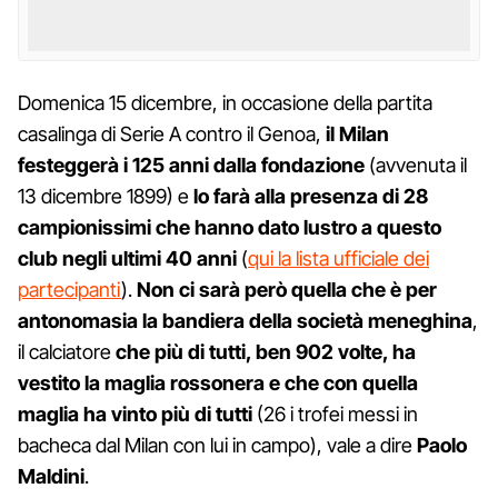
Domenica 15 dicembre, in occasione della partita
casalinga di Serie A contro il Genoa,
il Milan
festeggerà i 125 anni dalla fondazione
(avvenuta il
13 dicembre 1899) e
lo farà alla presenza di 28
campionissimi che hanno dato lustro a questo
club negli ultimi 40 anni
(
qui la lista ufficiale dei
partecipanti
).
Non ci sarà però quella che è per
antonomasia la bandiera della società meneghina
,
il calciatore
che più di tutti, ben 902 volte, ha
vestito la maglia rossonera e che con quella
maglia ha vinto più di tutti
(26 i trofei messi in
bacheca dal Milan con lui in campo), vale a dire
Paolo
Maldini
.