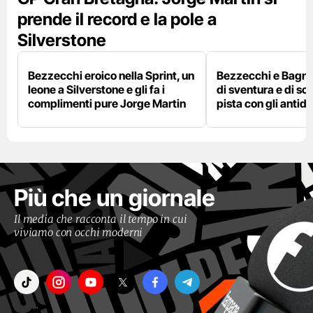
prende il record e la pole a
Silverstone
Bezzecchi eroico nella Sprint, un
Bezzecchi e Bagna
leone a Silverstone e gli fa i
di sventura e di so
complimenti pure Jorge Martin
pista con gli antidol
Più che un giornale
Il media che racconta il tempo in cui
viviamo con occhi moderni