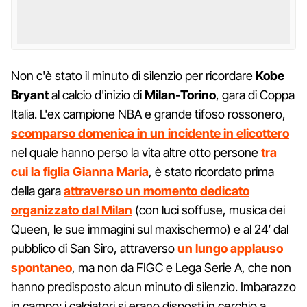
Non c'è stato il minuto di silenzio per ricordare
Kobe
Bryant
al calcio d'inizio di
Milan-Torino
, gara di Coppa
Italia. L'ex campione NBA e grande tifoso rossonero,
scomparso domenica in un incidente in elicottero
nel quale hanno perso la vita altre otto persone
tra
cui la figlia Gianna Maria
, è stato ricordato prima
della gara
attraverso un momento dedicato
organizzato dal Milan
(con luci soffuse, musica dei
Queen, le sue immagini sul maxischermo) e al 24′ dal
pubblico di San Siro, attraverso
un lungo applauso
spontaneo
, ma non da FIGC e Lega Serie A, che non
hanno predisposto alcun minuto di silenzio. Imbarazzo
in campo: i calciatori si erano disposti in cerchio a