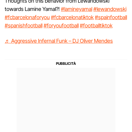
Thoughts on this behavior from Lewandowski
towards Lamine Yamal?!
#lamineyamal
#lewandowski
#fcbarcelonaforyou
#fcbarcelonatiktok
#spainfootball
#spanishfootball
#foryoufootball
#footballtiktok
♬ Aggressive Infernal Funk – DJ Oliver Mendes