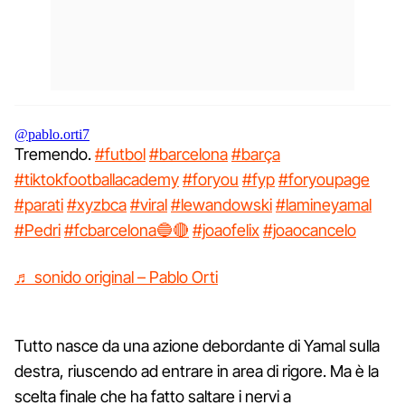
@pablo.orti7
Tremendo.
#futbol
#barcelona
#barça
#tiktokfootballacademy
#foryou
#fyp
#foryoupage
#parati
#xyzbca
#viral
#lewandowski
#lamineyamal
#Pedri
#fcbarcelona🔵🔴
#joaofelix
#joaocancelo
♬ sonido original – Pablo Orti
Tutto nasce da una azione debordante di Yamal sulla
destra, riuscendo ad entrare in area di rigore. Ma è la
scelta finale che ha fatto saltare i nervi a