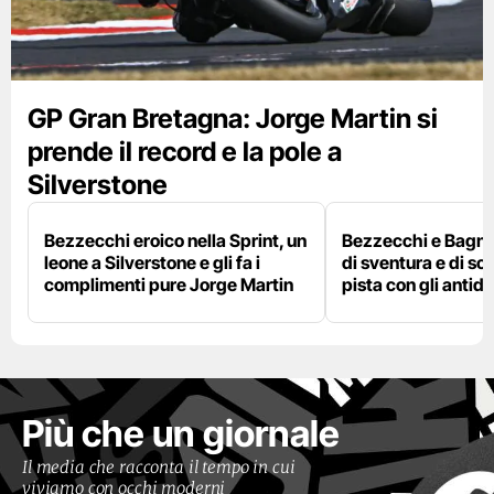
GP Gran Bretagna: Jorge Martin si
prende il record e la pole a
Silverstone
Bezzecchi eroico nella Sprint, un
Bezzecchi e Bagna
leone a Silverstone e gli fa i
di sventura e di so
complimenti pure Jorge Martin
pista con gli antidol
Più che un giornale
Il media che racconta il tempo in cui
viviamo con occhi moderni