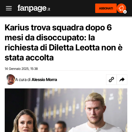
ABBONATI
2
Karius trova squadra dopo 6
mesi da disoccupato: la
richiesta di Diletta Leotta non è
stata accolta
14 Gennaio 2025
15:38
,
A cura di
Alessio Morra