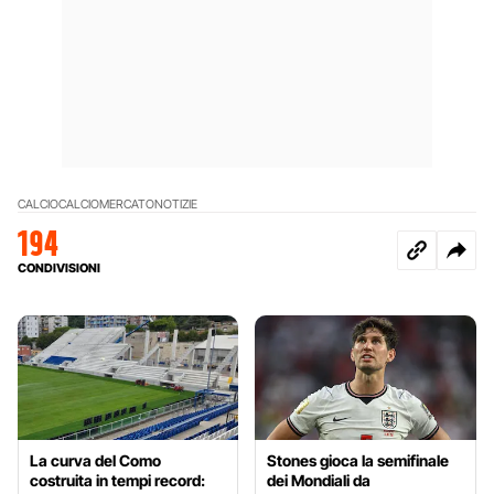
CALCIO
CALCIOMERCATO
NOTIZIE
194
CONDIVISIONI
La curva del Como
Stones gioca la semifinale
costruita in tempi record:
dei Mondiali da