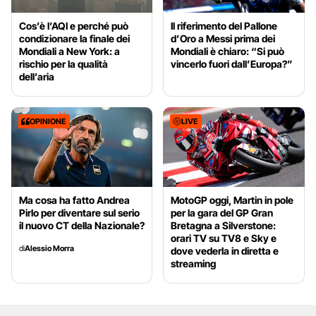
Cos’è l’AQI e perché può
Il riferimento del Pallone
condizionare la finale dei
d’Oro a Messi prima dei
Mondiali a New York: a
Mondiali è chiaro: “Si può
rischio per la qualità
vincerlo fuori dall’Europa?”
dell’aria
OPINIONE
LIVE
Ma cosa ha fatto Andrea
MotoGP oggi, Martin in pole
Pirlo per diventare sul serio
per la gara del GP Gran
il nuovo CT della Nazionale?
Bretagna a Silverstone:
orari TV su TV8 e Sky e
di
Alessio Morra
dove vederla in diretta e
streaming