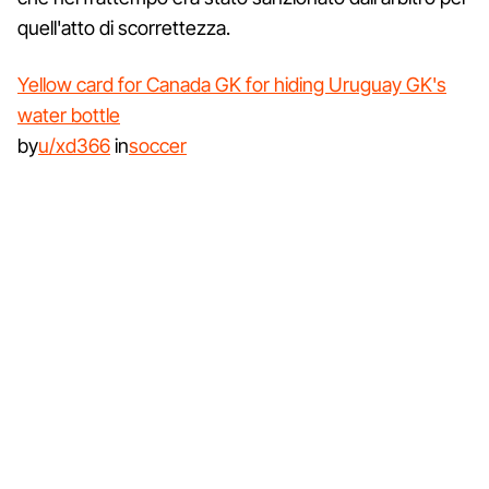
quell'atto di scorrettezza.
Yellow card for Canada GK for hiding Uruguay GK's
water bottle
by
u/xd366
in
soccer