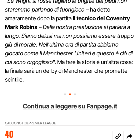
"
Se Wright si fosse tagliato le unghie dei piedi non
staremmo parlando di fuorigioco
– ha detto
amaramente dopo la partita
il tecnico del Coventry
Mark Robins
–
Della nostra prestazione si parlerà a
lungo. Siamo delusi ma non possiamo essere troppo
giù di morale. Nell'ultima ora di partita abbiamo
giocato come il Manchester United e questo è ciò di
cui sono orgoglioso
". Ma fare la storia è un'altra cosa:
la finale sarà un derby di Manchester che promette
scintille.
Continua a leggere su Fanpage.it
CALCIO
NOTIZIE
PREMIER LEAGUE
40