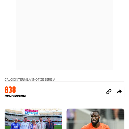
CALCIO
INTER
MILAN
NOTIZIE
SERIE A
838
CONDIVISIONI