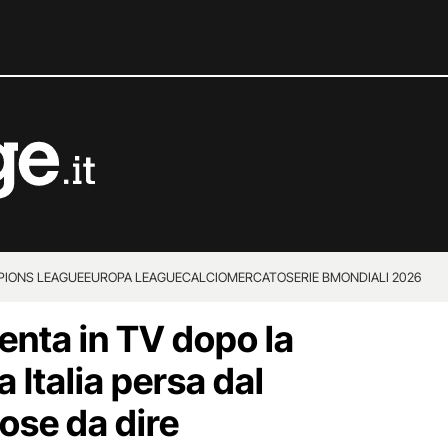
IONS LEAGUE
EUROPA LEAGUE
CALCIOMERCATO
SERIE B
MONDIALI 2026
senta in TV dopo la
a Italia persa dal
cose da dire