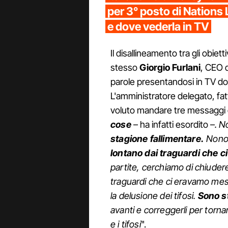
per 3° posto di Nations
e dove vederla in TV
Il disallineamento tra gli obiettiv
stesso
Giorgio Furlani
, CEO d
parole presentandosi in TV dop
L'amministratore delegato, fatt
voluto mandare tre messaggi e
cose
– ha infatti esordito –
. N
stagione fallimentare.
Nonos
lontano dai traguardi che c
partite, cerchiamo di chiudere
traguardi che ci eravamo mess
la delusione dei tifosi.
Sono sta
avanti e correggerli per torna
e i tifosi
".