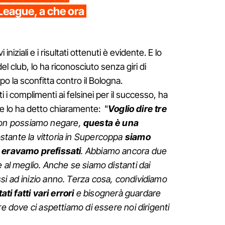
 League, a che ora
i iniziali e i risultati ottenuti è evidente. E lo
el club, lo ha riconosciuto senza giri di
o la sconfitta contro il Bologna.
i i complimenti ai felsinei per il successo, ha
 lo ha detto chiaramente: "
Voglio dire tre
on possiamo negare,
questa è una
tante la vittoria in Supercoppa
siamo
i eravamo prefissati
. Abbiamo ancora due
 al meglio. Anche se siamo distanti dai
i ad inizio anno. Terza cosa, condividiamo
ti fatti vari errori
e bisognerà guardare
re dove ci aspettiamo di essere noi dirigenti