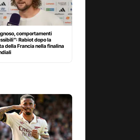
gnoso, comportamenti
sibili”: Rabiot dopo la
ta della Francia nella finalina
diali