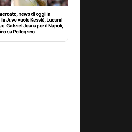
ercato, news di oggi in
: la Juve vuole Kessié, Lucumì
ee. Gabriel Jesus per il Napoli,
ina su Pellegrino