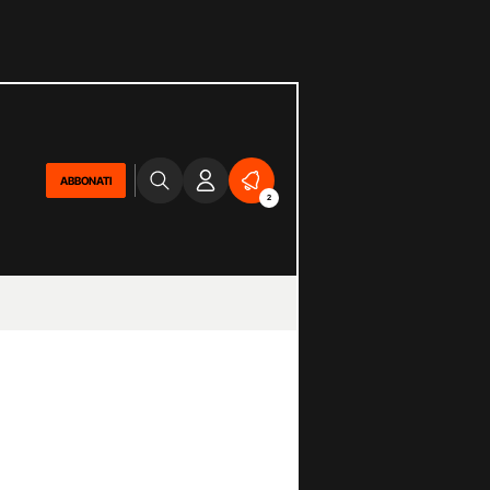
ABBONATI
2