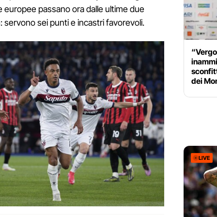
ze europee passano ora dalle ultime due
a
: servono sei punti e incastri favorevoli.
“Vergo
inammis
sconfit
dei Mon
LIVE