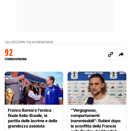
CALCIO
COPPA ITALIA
CREMONESE
92
CONDIVISIONI
Franco Baresi e l’eroica
“Vergognoso,
finale Italia-Brasile, la
comportamenti
partita delle lacrime e della
inammissibili”: Rabiot dopo
grandezza assoluta
la sconfitta della Francia